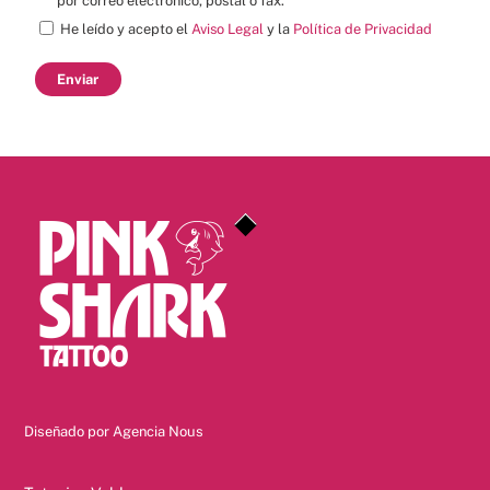
por correo electrónico, postal o fax.
He leído y acepto el
Aviso Legal
y la
Política de Privacidad
Back
To
Top
Diseñado por
Agencia Nous